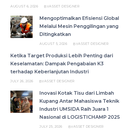
AUGUST 6, 2026
ASSET DESIGNER
BY
Mengoptimalkan Efisiensi Global
Melalui Mesin Penggilingan yang
Ditingkatkan
AUGUST 5, 2026
ASSET DESIGNER
BY
Ketika Target Produksi Lebih Penting dari
Keselamatan: Dampak Pengabaian K3
terhadap Keberlanjutan Industri
JULY 26, 2026
ASSET DESIGNER
BY
Inovasi Kotak Tisu dari Limbah
Kupang Antar Mahasiswa Teknik
Industri UMSIDA Raih Juara 1
Nasional di LOGISTICHAMP 2025
JULY 25, 2026
ASSET DESIGNER
BY