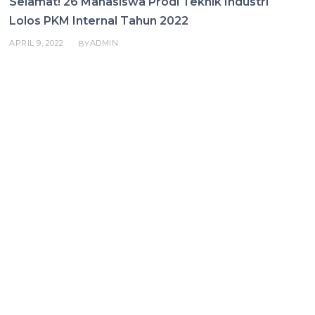
Selamat! 26 Mahasiswa Prodi Teknik Industri
Lolos PKM Internal Tahun 2022
APRIL 9, 2022
ADMIN
BY