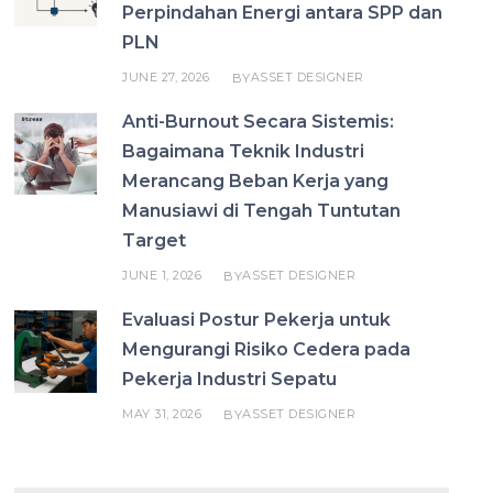
Perpindahan Energi antara SPP dan
PLN
JUNE 27, 2026
ASSET DESIGNER
BY
Anti-Burnout Secara Sistemis:
Bagaimana Teknik Industri
Merancang Beban Kerja yang
Manusiawi di Tengah Tuntutan
Target
JUNE 1, 2026
ASSET DESIGNER
BY
Evaluasi Postur Pekerja untuk
Mengurangi Risiko Cedera pada
Pekerja Industri Sepatu
MAY 31, 2026
ASSET DESIGNER
BY