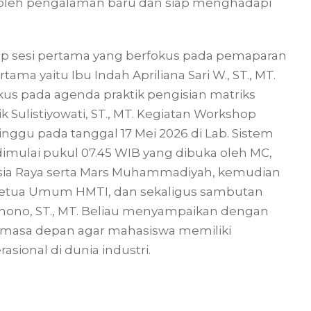
oleh pengalaman baru dan siap menghadapi
op sesi pertama yang berfokus pada pemaparan
ama yaitu Ibu Indah Apriliana Sari W., ST., MT.
kus pada agenda praktik pengisian matriks
k Sulistiyowati, ST., MT. Kegiatan Workshop
inggu pada tanggal 17 Mei 2026 di Lab. Sistem
 dimulai pukul 07.45 WIB yang dibuka oleh MC,
sia Raya serta Mars Muhammadiyah, kemudian
 Ketua Umum HMTI, dan sekaligus sambutan
mono, ST., MT. Beliau menyampaikan dengan
di masa depan agar mahasiswa memiliki
asional di dunia industri.