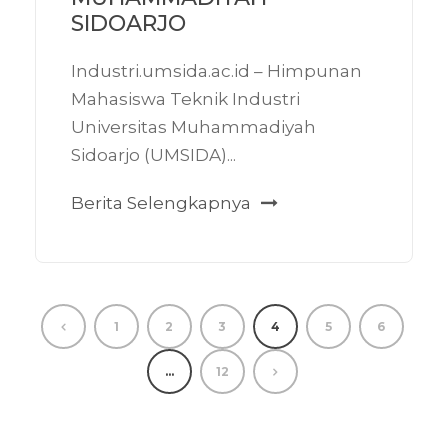
SIDOARJO
Industri.umsida.ac.id – Himpunan
Mahasiswa Teknik Industri
Universitas Muhammadiyah
Sidoarjo (UMSIDA)...
Berita Selengkapnya
1
2
3
4
5
6
…
12